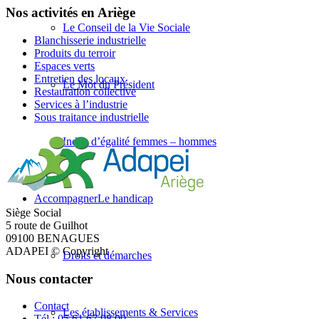
Nos activités en Ariège
Le Conseil de la Vie Sociale
Blanchisserie industrielle
Produits du terroir
Espaces verts
Entretien des locaux
Le Mot du Président
Restauration collective
Services à l’industrie
Sous traitance industrielle
Index d’égalité femmes – hommes
Accompagner
Le handicap
Siège Social
5 route de Guilhot
09100 BENAGUES
ADAPEI © Copyright
Droits et démarches
Nous contacter
Contact
Les établissements & Services
Tél : 05.61.67.98.00