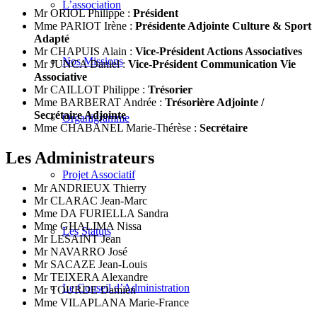
L’association
Mr ORIOL Philippe :
Président
Mme PARIOT Irène :
Présidente Adjointe Culture & Sport
Adapté
Mr CHAPUIS Alain :
Vice-Président Actions Associatives
Nos Missions
Mr JUNCA Daniel :
Vice-Président Communication Vie
Associative
Mr CAILLOT Philippe :
Trésorier
Mme BARBERAT Andrée :
Trésorière Adjointe /
Secrétaire Adjointe
Organigramme
Mme CHABANEL Marie-Thérèse :
Secrétaire
Les Administrateurs
Projet Associatif
Mr ANDRIEUX Thierry
Mr CLARAC Jean-Marc
Mme DA FURIELLA Sandra
Mme GHALIMA Nissa
Les Statuts
Mr LESAINT Jean
Mr NAVARRO José
Mr SACAZE Jean-Louis
Mr TEIXERA Alexandre
Le Conseil d’Administration
Mr TOURDE Damien
Mme VILAPLANA Marie-France