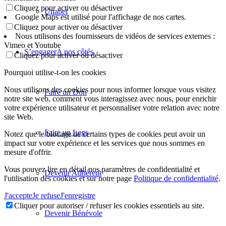
Cliquez pour activer ou désactiver
Unapei
Google Maps est utilisé pour l'affichage de nos cartes.
Cliquez pour activer ou désactiver
Nous utilisons des fournisseurs de vidéos de services externes :
Vimeo et Youtube
S’engager
A nos côtés
Cliquez pour activer ou désactiver
Pourquoi utilise-t-on les cookies
Nous utilisons des cookies pour nous informer lorsque vous visitez
Faire un Don
notre site web, comment vous interagissez avec nous, pour enrichir
votre expérience utilisateur et personnaliser votre relation avec notre
site Web.
Faire un Legs
Notez que le blocage de certains types de cookies peut avoir un
impact sur votre expérience et les services que nous sommes en
mesure d'offrir.
Vous pouvez lire en détail nos paramètres de confidentialité et
Devenir Adhérent
l'utilisation des cookies et sur notre page
Politique de confidentialité
.
J'accepte
Je refuse
J'enregistre
Cliquer pour autoriser / refuser les cookies essentiels au site.
Devenir Bénévole