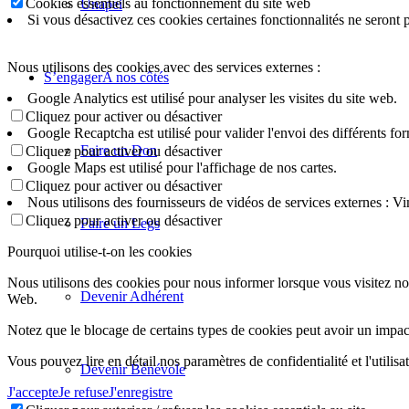
Cookies essentiels au fonctionnement du site web
Unapei
Si vous désactivez ces cookies certaines fonctionnalités ne seront 
Nous utilisons des cookies avec des services externes :
S’engager
A nos côtés
Google Analytics est utilisé pour analyser les visites du site web.
Cliquez pour activer ou désactiver
Google Recaptcha est utilisé pour valider l'envoi des différents for
Faire un Don
Cliquez pour activer ou désactiver
Google Maps est utilisé pour l'affichage de nos cartes.
Cliquez pour activer ou désactiver
Nous utilisons des fournisseurs de vidéos de services externes : V
Cliquez pour activer ou désactiver
Faire un Legs
Pourquoi utilise-t-on les cookies
Nous utilisons des cookies pour nous informer lorsque vous visitez notr
Devenir Adhérent
Web.
Notez que le blocage de certains types de cookies peut avoir un impac
Vous pouvez lire en détail nos paramètres de confidentialité et l'utilis
Devenir Bénévole
J'accepte
Je refuse
J'enregistre