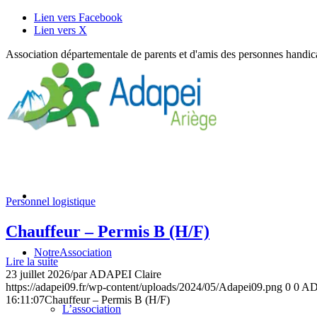
Lien vers Facebook
Lien vers X
Association départementale de parents et d'amis des personnes handi
Personnel logistique
Chauffeur – Permis B (H/F)
Notre
Association
Lire la suite
23 juillet 2026
/
par
ADAPEI Claire
https://adapei09.fr/wp-content/uploads/2024/05/Adapei09.png
0
0
AD
16:11:07
Chauffeur – Permis B (H/F)
L’association