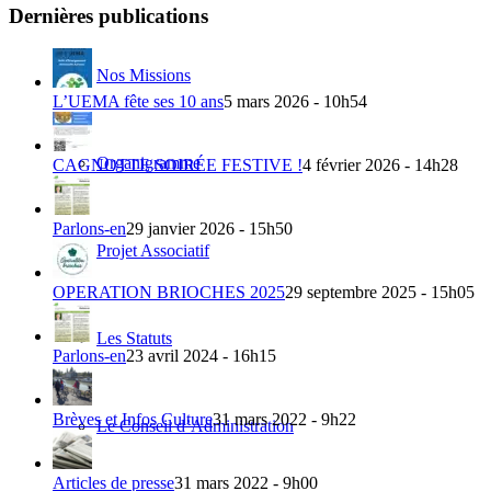
Dernières publications
Nos Missions
L’UEMA fête ses 10 ans
5 mars 2026 - 10h54
Organigramme
CAGNOTTE SOIRÉE FESTIVE !
4 février 2026 - 14h28
Parlons-en
29 janvier 2026 - 15h50
Projet Associatif
OPERATION BRIOCHES 2025
29 septembre 2025 - 15h05
Les Statuts
Parlons-en
23 avril 2024 - 16h15
Brèves et Infos Culture
31 mars 2022 - 9h22
Le Conseil d’Administration
Articles de presse
31 mars 2022 - 9h00