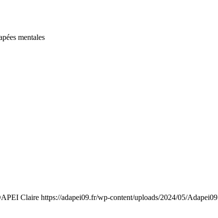
capées mentales
APEI Claire
https://adapei09.fr/wp-content/uploads/2024/05/Adapei0