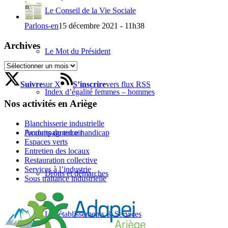
Le Conseil de la Vie Sociale
Parlons-en
15 décembre 2021 - 11h38
Archives
Le Mot du Président
Archives
Suivre
sur X
S’inscrire
vers flux RSS
Index d’égalité femmes – hommes
Nos activités en Ariège
Blanchisserie industrielle
Accompagner
Le handicap
Produits du terroir
Espaces verts
Entretien des locaux
Restauration collective
Services à l’industrie
Droits et démarches
Sous traitance industrielle
Les établissements & Services