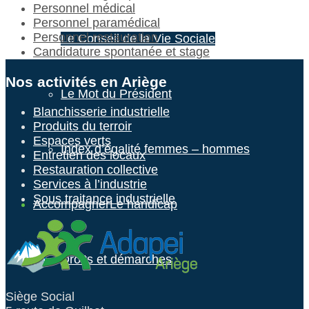
Personnel médical
Personnel paramédical
Personnel restauration
Le Conseil de la Vie Sociale
Candidature spontanée et stage
Nos activités en Ariège
Le Mot du Président
Blanchisserie industrielle
Produits du terroir
Espaces verts
Index d’égalité femmes – hommes
Entretien des locaux
Restauration collective
Services à l’industrie
Sous traitance industrielle
Accompagner
Le handicap
Droits et démarches
Siège Social