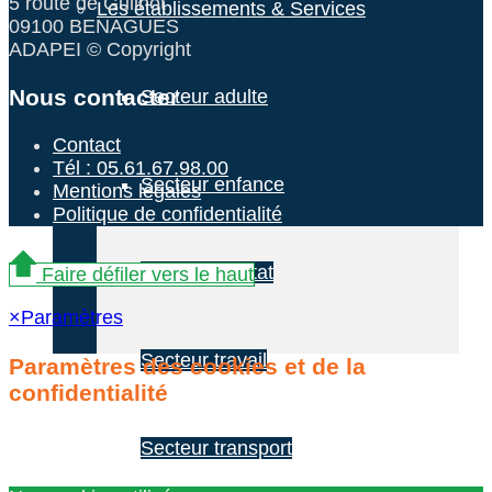
5 route de Guilhot
Les établissements & Services
09100 BENAGUES
ADAPEI © Copyright
Nous contacter
Secteur adulte
Contact
Tél : 05.61.67.98.00
Secteur enfance
Mentions légales
Politique de confidentialité
Secteur habitat
Faire défiler vers le haut
×
Paramètres
Secteur travail
Paramètres des cookies et de la
confidentialité
Secteur transport