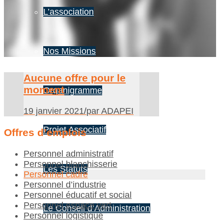
L’association
Nos Missions
Aucune offre pour le
moment
Organigramme
19 janvier 2021
/
par ADAPEI
Projet Associatif
Offres d’emplois
Personnel administratif
Personnel blanchisserie
Les Statuts
Personnel cadre
Personnel d’industrie
Personnel éducatif et social
Personnel espace vert
Le Conseil d’Administration
Personnel logistique