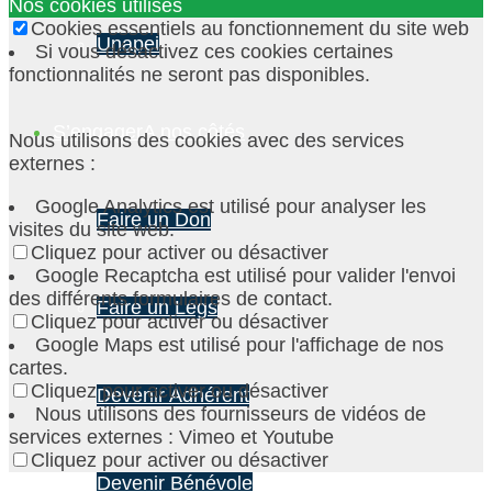
Nos cookies utilisés
Cookies essentiels au fonctionnement du site web
Unapei
Si vous désactivez ces cookies certaines
fonctionnalités ne seront pas disponibles.
S’engager
A nos côtés
Nous utilisons des cookies avec des services
externes :
Google Analytics est utilisé pour analyser les
Faire un Don
visites du site web.
Cliquez pour activer ou désactiver
Google Recaptcha est utilisé pour valider l'envoi
des différents formulaires de contact.
Faire un Legs
Cliquez pour activer ou désactiver
Google Maps est utilisé pour l'affichage de nos
cartes.
Cliquez pour activer ou désactiver
Devenir Adhérent
Nous utilisons des fournisseurs de vidéos de
services externes : Vimeo et Youtube
Cliquez pour activer ou désactiver
Devenir Bénévole