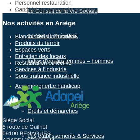
Personnel restauration
Candidature spontanée et stage
Le Conseil de la Vie Sociale
Nos activités en Ariège
Le Mot du Président
Blanchisserie industrielle
Produits du terroir
Espaces verts
Entretien des locaux
Index d’égalité femmes – hommes
Restauration collective
Services à l’industrie
Sous traitance industrielle
Accompagner
Le handicap
Droits et démarches
Siège Social
5 route de Guilhot
09100 BENAGUES
Les établissements & Services