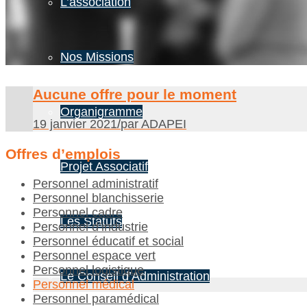
L’association
Nos Missions
Aucune offre pour le moment
Organigramme
19 janvier 2021
/
par ADAPEI
Offres d’emplois
Projet Associatif
Personnel administratif
Personnel blanchisserie
Personnel cadre
Les Statuts
Personnel d’industrie
Personnel éducatif et social
Personnel espace vert
Personnel logistique
Le Conseil d’Administration
Personnel médical
Personnel paramédical